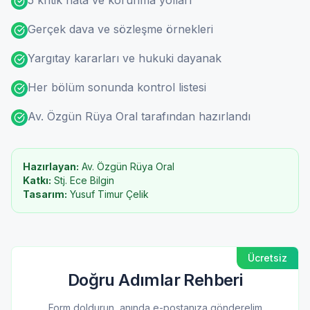
5 kritik hata ve korunma yolları
Gerçek dava ve sözleşme örnekleri
Yargıtay kararları ve hukuki dayanak
Her bölüm sonunda kontrol listesi
Av. Özgün Rüya Oral tarafından hazırlandı
Hazırlayan:
Av. Özgün Rüya Oral
Katkı:
Stj. Ece Bilgin
Tasarım:
Yusuf Timur Çelik
Ücretsiz
Doğru Adımlar Rehberi
Form doldurun, anında e-postanıza gönderelim