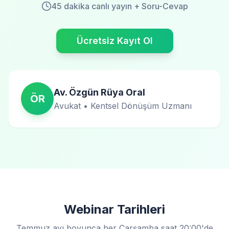
45 dakika canlı yayın + Soru-Cevap
Ücretsiz Kayıt Ol
Av. Özgün Rüya Oral
ÖR
Avukat • Kentsel Dönüşüm Uzmanı
Webinar Tarihleri
Temmuz ayı boyunca her Çarşamba saat 20:00'de