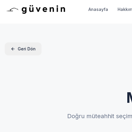
Anasayfa
Hakkı
Geri Dön
Doğru müteahhit seçimi iç