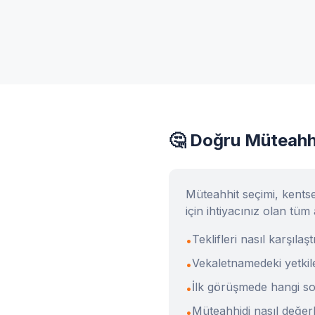
🤔 Doğru Müteahhi
Müteahhit seçimi, kents
için ihtiyacınız olan tüm 
Teklifleri nasıl karşılaş
•
Vekaletnamedeki yetkile
•
İlk görüşmede hangi so
•
Müteahhidi nasıl değer
•