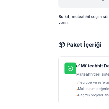
Bu kit
, müteahhit seçim süre
verin.
📦 Paket İçeriği
✅ Müteahhit D
Müteahhitleri sist
Tecrübe ve referan
•
Mali durum değerle
•
Geçmiş projeler ana
•