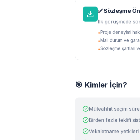
✅ Sözleşme Ön
İlk görüşmede sor
Proje deneyimi hak
•
Mali durum ve garan
•
Sözleşme şartları v
•
🎯 Kimler İçin?
Müteahhit seçim süre
Birden fazla teklifi si
Vekaletname yetkiler