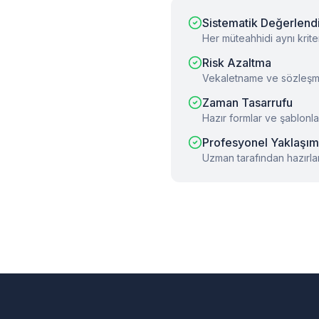
Sistematik Değerlend
Her müteahhidi aynı krite
Risk Azaltma
Vekaletname ve sözleşme 
Zaman Tasarrufu
Hazır formlar ve şablonla
Profesyonel Yaklaşım
Uzman tarafından hazırlan