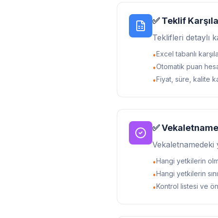
✅ Teklif Karşıl
Teklifleri detaylı k
Excel tabanlı karşıl
•
Otomatik puan hes
•
Fiyat, süre, kalite k
•
✅ Vekaletname 
Vekaletnamedeki y
Hangi yetkilerin ol
•
Hangi yetkilerin sını
•
Kontrol listesi ve ön
•