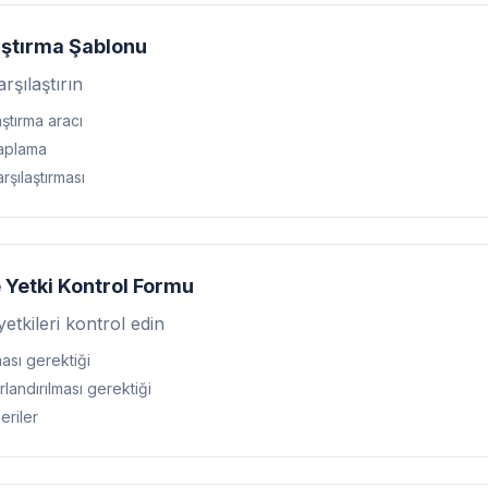
aştırma Şablonu
arşılaştırın
aştırma aracı
aplama
arşılaştırması
Yetki Kontrol Formu
etkileri kontrol edin
ması gerektiği
rlandırılması gerektiği
eriler